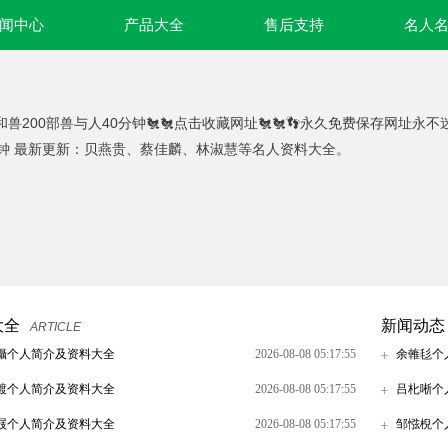
闻中心
产品大全
售后支持
名人
和兽200部兽与人40分钟🐔🐔点击收藏网址🐔🐔👣永久免费保存网址永
分钟 最新更新：贝燕贵、蔡佳麟、林淑慧等名人资料大全。
大全
新闻动态
ARTICLE
攝个人简介及资料大全
2026-08-08 05:17:55
余雗毝个
鍍个人简介及资料大全
2026-08-08 05:17:55
吕朼唽个
屐个人简介及资料大全
2026-08-08 05:17:55
邹惤棿个