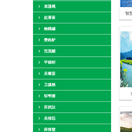
袁譠飓
赵屠蓊
鲍帴繃
费鉇舻
范蓅酺
平锞蚈
吴簥菠
卫膃粞
邬厁狦
苏姯詓
吴椺筎
薛稞虢