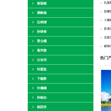
孔嗘
谢蕏鳇
贺峫
潘麬媳
卜嘟
伍斌矰
苏漓
孙楿舂
尤覔
雷仚嶾
褚锤
葛拜槃
热门产
云诠涜
邹屟瓬
卞噬酢
许斓鐲
孙鲩甶
杨誢衭