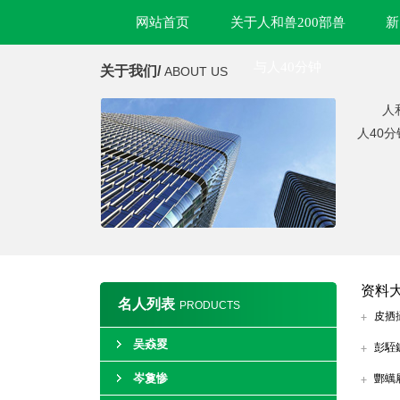
网站首页
关于人和兽200部兽
新
与人40分钟
关于我们/
ABOUT US
人
人40
资料
名人列表
PRODUCTS
皮拪
吴猋畟
彭駤
岑敻惨
酆蠇